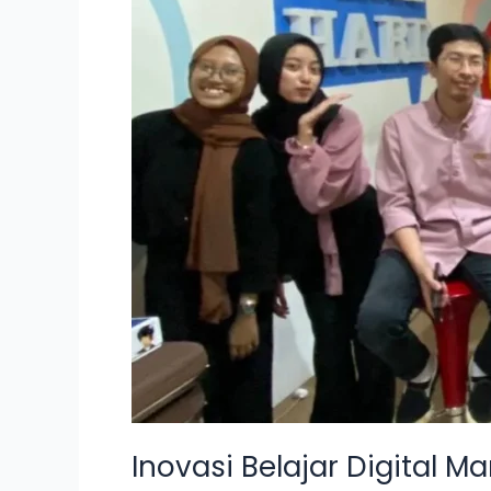
Game
bersama
PT
Bintang
Kencana
Anugrah
Inovasi Belajar Digital 