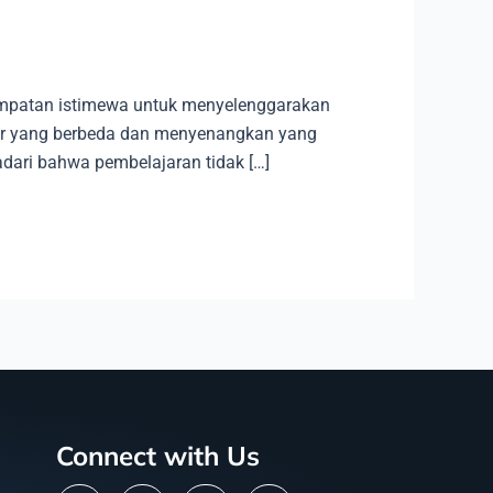
empatan istimewa untuk menyelenggarakan
jar yang berbeda dan menyenangkan yang
dari bahwa pembelajaran tidak […]
Connect with Us
L
I
Y
F