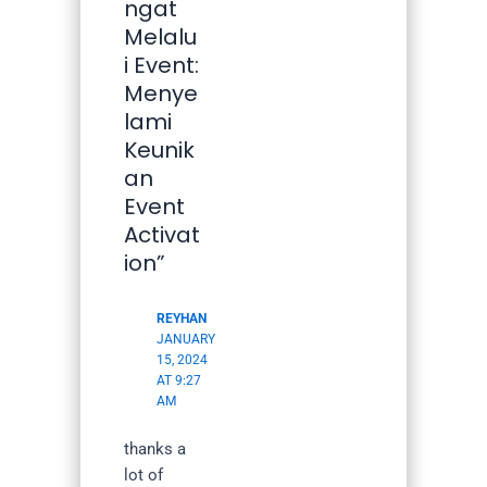
ngat
Melalu
i Event:
Menye
lami
Keunik
an
Event
Activat
ion”
REYHAN
JANUARY
15, 2024
AT 9:27
AM
thanks a
lot of