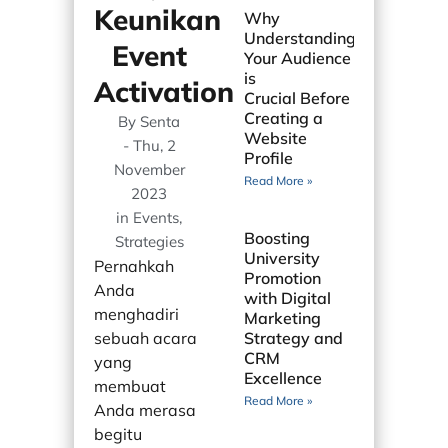
Keunikan
Why
Understanding
Event
Your Audience
is
Activation
Crucial Before
Creating a
By
Senta
Website
-
Thu, 2
Profile
November
Read More »
2023
in
Events
,
Boosting
Strategies
University
Pernahkah
Promotion
Anda
with Digital
menghadiri
Marketing
sebuah acara
Strategy and
CRM
yang
Excellence
membuat
Read More »
Anda merasa
begitu