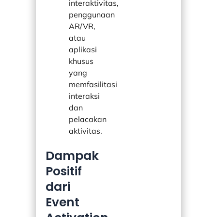
interaktivitas,
penggunaan
AR/VR,
atau
aplikasi
khusus
yang
memfasilitasi
interaksi
dan
pelacakan
aktivitas.
Dampak
Positif
dari
Event